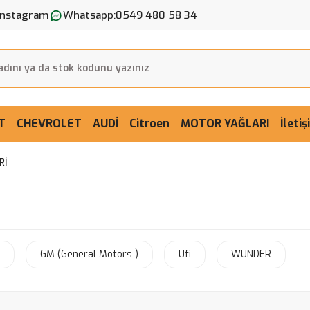
Instagram
Whatsapp:
0549 480 58 34
T
CHEVROLET
AUDİ
Citroen
MOTOR YAĞLARI
İleti
Rİ
GM (General Motors )
Ufi
WUNDER