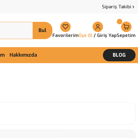
Sipariş Takibi
Bul
Favorilerim
/ Giriş Yap
Sepetim
Üye Ol
şim
Hakkımızda
BLOG