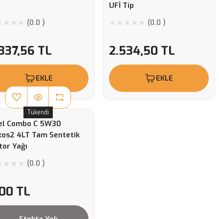
UFİ Tip
(0.0 )
(0.0 )
337,56 TL
2.534,50 TL
EKLE
EKLE
Tükendi
el Combo C 5W30
xos2 4LT Tam Sentetik
or Yağı
(0.0 )
,00 TL
Stokta Yok