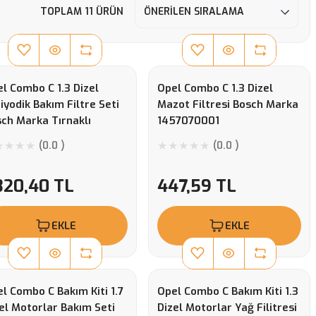
TOPLAM 11 ÜRÜN
l Combo C 1.3 Dizel
Opel Combo C 1.3 Dizel
iyodik Bakım Filtre Seti
Mazot Filtresi Bosch Marka
ch Marka Tırnaklı
1457070001
flux Tipi
(0.0 )
(0.0 )
320,40 TL
447,59 TL
EKLE
EKLE
l Combo C Bakım Kiti 1.7
Opel Combo C Bakım Kiti 1.3
el Motorlar Bakım Seti
Dizel Motorlar Yağ Filitresi