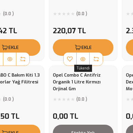
(0.0 )
(0.0 )
,42 TL
220,07 TL
2.
EKLE
EKLE
Tükendi
O C Bakım Kiti 1.3
Opel Combo C Antifriz
Op
orlar Yağ Filitresi
Organik 1 Litre Kırmızı
De
Orjinal Gm
Mot
(0.0 )
(0.0 )
,50 TL
0,00 TL
0
EKLE
Stokta Yok