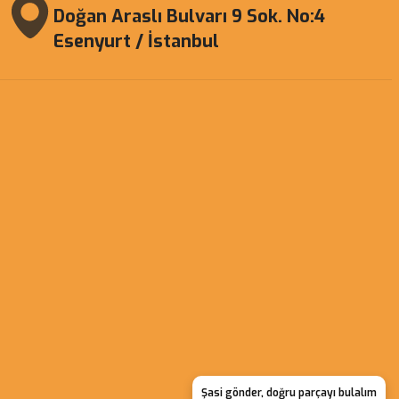
Doğan Araslı Bulvarı 9 Sok. No:4
Esenyurt / İstanbul
Şasi gönder, doğru parçayı bulalım