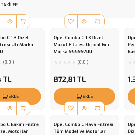
TAKILER
o C 1.3 Dizel
Opel Combo C 1.3 Dizel
Ope
tresi Ufi Marka
Mazot Filtresi Orjinal Gm
Per
00
Marka 95599700
Bos
Pur
(0.0 )
(0.0 )
4 TL
872,81 TL
1.
EKLE
EKLE
o C Bakım Filitre
Opel Combo C Hava Filtresi
Ope
Dizel Motorlar
Tüm Model ve Motorlar
Diz