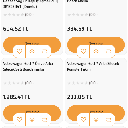
Passat Sağ Ön Kapı İç Açma Kolu |
Bosch Marka
3B1837114T (Kromlu)
(0.0 )
(0.0 )
604,52 TL
384,69 TL
EKLE
EKLE
Volkswagen Golf 7 Ön ve Arka
Volkswagen Golf 7 Arka Silecek
Silecek Seti Bosch marka
Komple Takım
(0.0 )
(0.0 )
1.285,41 TL
233,05 TL
EKLE
EKLE