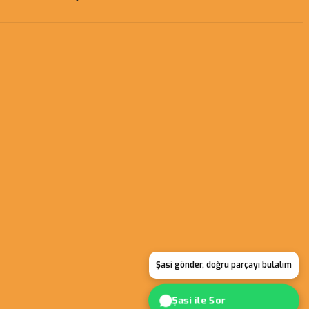
Şasi gönder, doğru parçayı bulalım
Şasi ile Sor