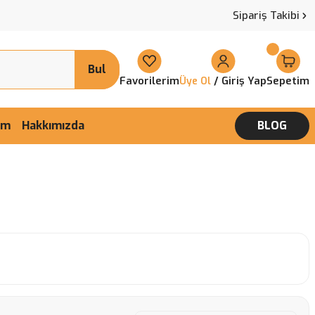
Sipariş Takibi
Bul
Favorilerim
/ Giriş Yap
Sepetim
Üye Ol
şim
Hakkımızda
BLOG