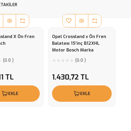
TAKILER
ssland X Ön Fren
Opel Crossland x Ön Fren
nch
Balatası 15'inç B12XHL
Motor Bosch Marka
(0.0 )
(0.0 )
11 TL
1.430,72 TL
EKLE
EKLE