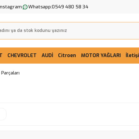
Instagram
Whatsapp:
0549 480 58 34
T
CHEVROLET
AUDİ
Citroen
MOTOR YAĞLARI
İleti
 Parçaları