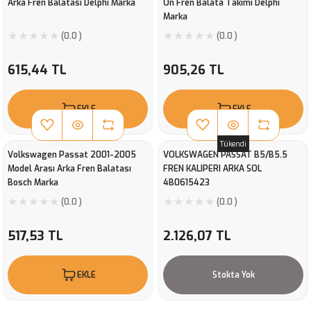
Arka Fren Balatası Delphi Marka
Ön Fren Balata Takımı Delphi
Marka
(0.0 )
(0.0 )
615,44 TL
905,26 TL
EKLE
EKLE
Tükendi
Volkswagen Passat 2001-2005
VOLKSWAGEN PASSAT B5/B5.5
Model Arası Arka Fren Balatası
FREN KALIPERI ARKA SOL
Bosch Marka
4B0615423
(0.0 )
(0.0 )
517,53 TL
2.126,07 TL
EKLE
Stokta Yok