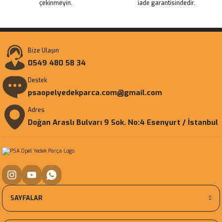
çekinmeyin.
iade garantisindedir.
Bize Ulaşın
0549 480 58 34
Destek
psaopelyedekparca.com@gmail.com
Adres
Doğan Araslı Bulvarı 9 Sok. No:4 Esenyurt / İstanbul
SAYFALAR