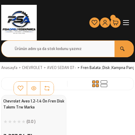
Anasayfa
CHEVROLET
AVEO SEDAN 07-
Fren Balata ,Disk ,Kampna Parça
SIRALA
Chevrolet Aveo 1.2-1.4 Ön Fren Disk
Takımı Trw Marka
(0.0 )