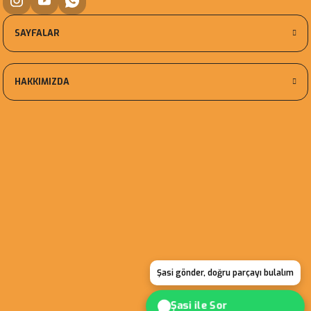
SAYFALAR
HAKKIMIZDA
Şasi gönder, doğru parçayı bulalım
Şasi ile Sor