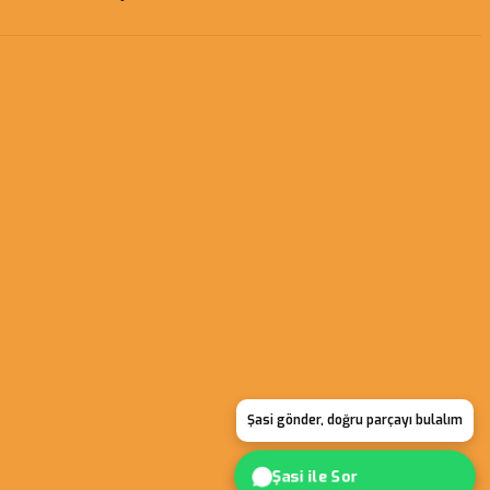
Şasi gönder, doğru parçayı bulalım
Şasi ile Sor