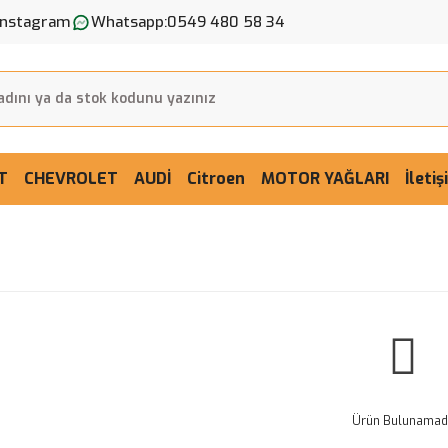
Instagram
Whatsapp:
0549 480 58 34
T
CHEVROLET
AUDİ
Citroen
MOTOR YAĞLARI
İleti
Ürün Bulunamadı