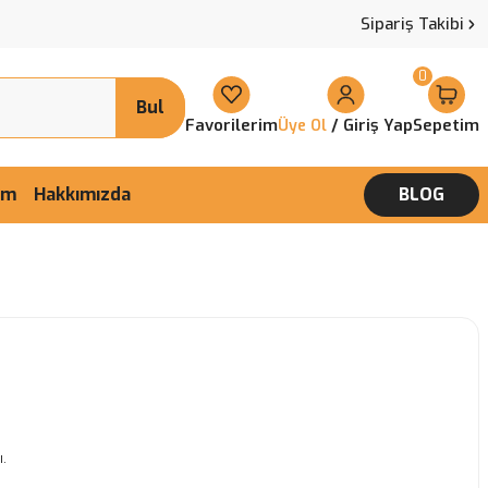
Sipariş Takibi
0
Bul
Favorilerim
/ Giriş Yap
Sepetim
Üye Ol
şim
Hakkımızda
BLOG
.