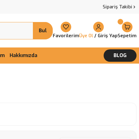
Sipariş Takibi
Bul
Favorilerim
/ Giriş Yap
Sepetim
Üye Ol
şim
Hakkımızda
BLOG