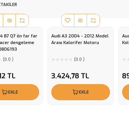
TAKILER
4 B7 Q7 ön far far
Audi A3 2004 - 2012 Model
Au
pacer dengeleme
Arası Kalorifer Motoru
Kol
0806193
(0.0 )
(0.0 )
12 TL
3.424,78 TL
8
EKLE
EKLE