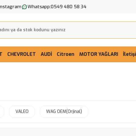
Instagram
Whatsapp:
0549 480 58 34
T
CHEVROLET
AUDİ
Citroen
MOTOR YAĞLARI
İleti
VALEO
WAG OEM(Orjinal)