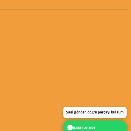
Şasi gönder, doğru parçayı bulalım
Şasi ile Sor