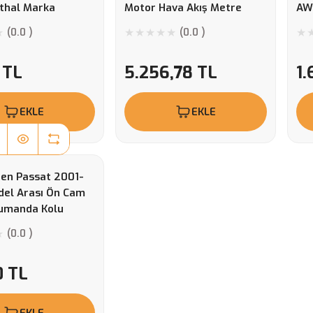
İthal Marka
Motor Hava Akış Metre
AW
Bob
(0.0 )
(0.0 )
 TL
5.256,78 TL
1.
EKLE
EKLE
en Passat 2001-
el Arası Ön Cam
Kumanda Kolu
(0.0 )
0 TL
EKLE