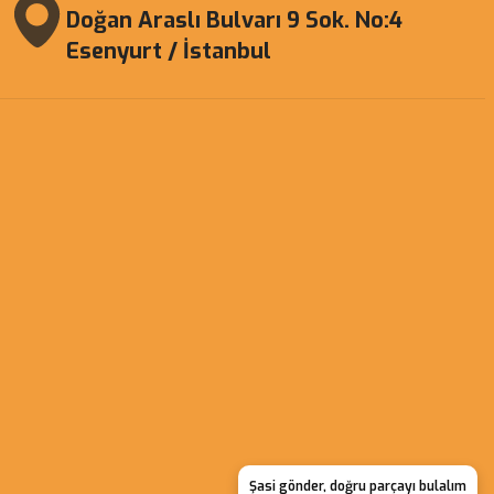
Doğan Araslı Bulvarı 9 Sok. No:4
Esenyurt / İstanbul
Şasi gönder, doğru parçayı bulalım