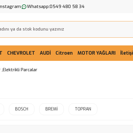
Instagram
Whatsapp:
0549 480 58 34
T
CHEVROLET
AUDİ
Citroen
MOTOR YAĞLARI
İleti
,Elektrikli Parcalar
BOSCH
BREMİ
TOPRAN