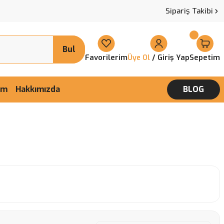
Sipariş Takibi
Bul
Favorilerim
/ Giriş Yap
Sepetim
Üye Ol
şim
Hakkımızda
BLOG