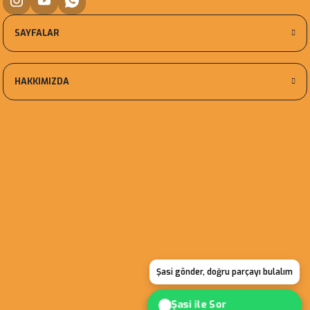
SAYFALAR
HAKKIMIZDA
Şasi gönder, doğru parçayı bulalım
Şasi ile Sor