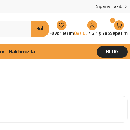
Sipariş Takibi
0
Bul
Favorilerim
/ Giriş Yap
Sepetim
Üye Ol
şim
Hakkımızda
BLOG