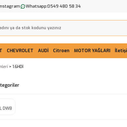
Instagram
Whatsapp:
0549 480 58 34
T
CHEVROLET
AUDİ
Citroen
MOTOR YAĞLARI
İleti
nleri
1.6HDİ
ategoriler
EL DW8