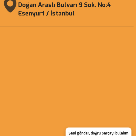
Doğan Araslı Bulvarı 9 Sok. No:4
Esenyurt / İstanbul
Şasi gönder, doğru parçayı bulalım