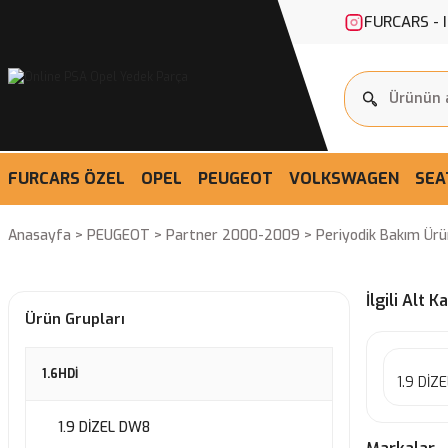
FURCARS - 
FURCARS ÖZEL
OPEL
PEUGEOT
VOLKSWAGEN
SEA
Anasayfa
PEUGEOT
Partner 2000-2009
Periyodik Bakım Ürü
İlgili Alt K
Ürün Grupları
1.6HDİ
1.9 DİZ
1.9 DİZEL DW8