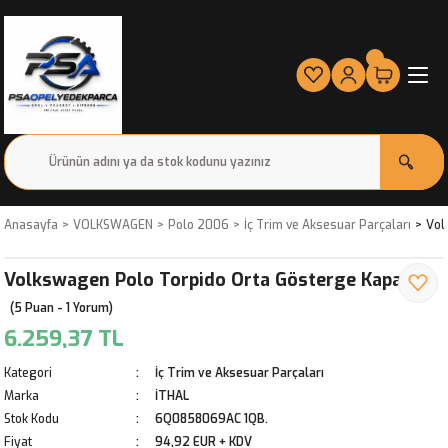
Anasayfa
VOLKSWAGEN
Polo 2006
İç Trim ve Aksesuar Parçaları
Vol
Volkswagen Polo Torpido Orta Gösterge Kapağı
(5 Puan - 1 Yorum)
6.259,37 TL
Kategori
İç Trim ve Aksesuar Parçaları
Marka
İTHAL
Stok Kodu
6Q0858069AC 1QB.
Fiyat
94,92 EUR + KDV