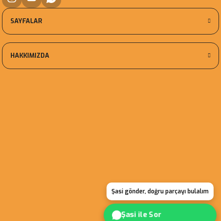
SAYFALAR
HAKKIMIZDA
Şasi gönder, doğru parçayı bulalım
Şasi ile Sor