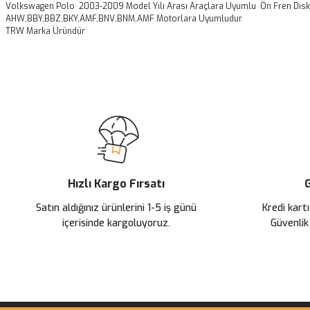
Volkswagen Polo 2003-2009 Model Yılı Arası Araçlara Uyumlu Ön Fren Disk
AHW,BBY,BBZ,BKY,AMF,BNV,BNM,AMF Motorlara Uyumludur
TRW Marka Üründür
Bu ürünün fiyat bilgisi, resim, ürün açıklamalarında ve diğer konularda
Görüş ve önerileriniz için teşekkür ederiz.
Ürün resmi kalitesiz, bozuk veya görüntülenemiyor.
Ürün açıklamasında eksik bilgiler bulunuyor.
Ürün bilgilerinde hatalar bulunuyor.
Ürün fiyatı diğer sitelerden daha pahalı.
Hızlı Kargo Fırsatı
G
Bu ürüne benzer farklı alternatifler olmalı.
Satın aldığınız ürünlerini 1-5 iş günü
Kredi kartı
içerisinde kargoluyoruz.
Güvenlik