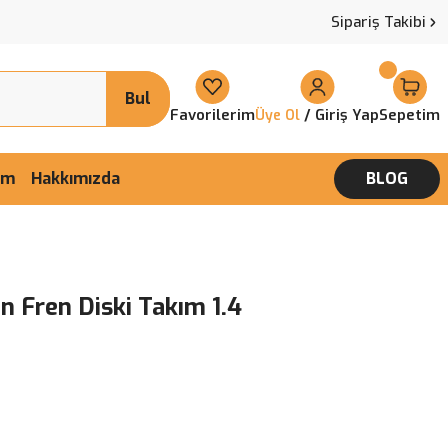
Sipariş Takibi
Bul
Favorilerim
/ Giriş Yap
Sepetim
Üye Ol
şim
Hakkımızda
BLOG
 Fren Diski Takım 1.4