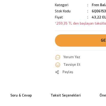
Kategori
Fren Bal
Stok Kodu
6Q06153
Fiyat
43,22 E
*259,35 TL den başlayan taksitler
GE
Yorum Yaz
Tavsiye Et
Paylaş
Soru & Cevap
Taksit Seçenekleri
Öner