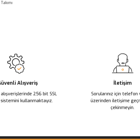
 Takımı
 yetersiz gördüğünüz noktaları öneri formunu kullanarak tarafımıza ileteb
Ürün hakkında henüz soru sorulmamış.
Bu ürüne ilk yorumu siz yapın!
Sitemize ilk yorumu siz yapın!
Deneyimini Paylaş
Yorum Yaz
Soru Sor
üvenli Alışveriş
İletişim
 alışverişlerinde 256 bit SSL
Sorularınız için telefon
 sistemini kullanmaktayız.
üzerinden iletişime ge
çekinmeyin.
Gönder