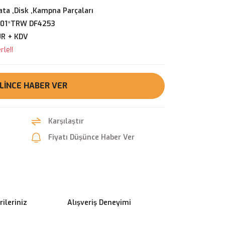
ata ,Disk ,Kampna Parçaları
01*TRW DF4253
UR + KDV
le!!
LINCE HABER VER
Karşılaştır
Fiyatı Düşünce Haber Ver
ileriniz
Alışveriş Deneyimi