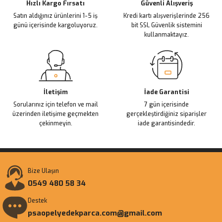
Ürün fiyatı diğer sitelerden daha pahalı.
Hızlı Kargo Fırsatı
Güvenli Alışveriş
Satın aldığınız ürünlerini 1-5 iş
Kredi kartı alışverişlerinde 256
Bu ürüne benzer farklı alternatifler olmalı.
günü içerisinde kargoluyoruz.
bit SSL Güvenlik sistemini
kullanmaktayız.
Gönder
İletişim
İade Garantisi
Sorularınız için telefon ve mail
7 gün içerisinde
üzerinden iletişime geçmekten
gerçekleştirdiğiniz siparişler
çekinmeyin.
iade garantisindedir.
Bize Ulaşın
0549 480 58 34
Destek
psaopelyedekparca.com@gmail.com