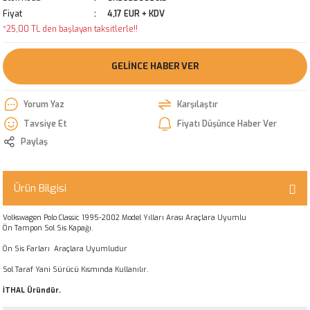
Fiyat
4,17 EUR + KDV
*25,00 TL den başlayan taksitlerle!!
GELINCE HABER VER
Yorum Yaz
Karşılaştır
Tavsiye Et
Fiyatı Düşünce Haber Ver
Paylaş
Ürün Bilgisi
Volkswagen Polo Classic 1995-2002 Model Yılları Arası Araçlara Uyumlu
Ön Tampon Sol Sis Kapağı.
Ön Sis Farları Araçlara Uyumludur
Sol Taraf Yani Sürücü Kısmında Kullanılır.
İTHAL Üründür.