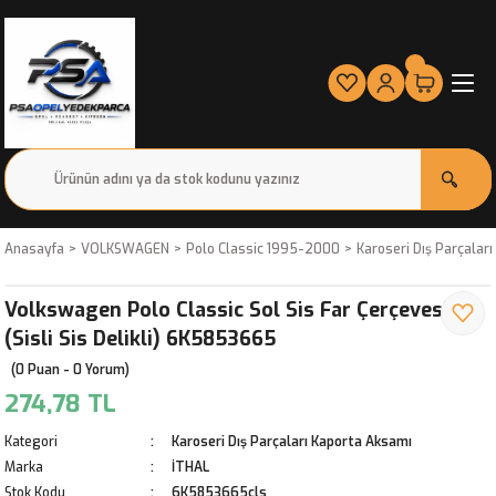
Anasayfa
VOLKSWAGEN
Polo Classic 1995-2000
Karoseri Dış Parçalar
Volkswagen Polo Classic Sol Sis Far Çerçevesi
(Sisli Sis Delikli) 6K5853665
(0 Puan - 0 Yorum)
274,78 TL
Kategori
Karoseri Dış Parçaları Kaporta Aksamı
Marka
İTHAL
Stok Kodu
6K5853665cls