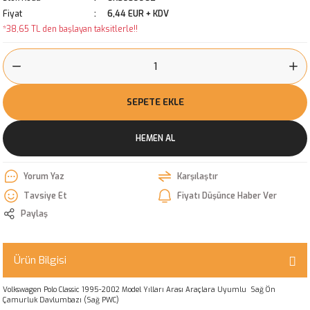
Fiyat
6,44 EUR + KDV
*38,65 TL den başlayan taksitlerle!!
SEPETE EKLE
HEMEN AL
Yorum Yaz
Karşılaştır
Tavsiye Et
Fiyatı Düşünce Haber Ver
Paylaş
Ürün Bilgisi
Volkswagen Polo Classic 1995-2002 Model Yılları Arası Araçlara Uyumlu Sağ Ön
Çamurluk Davlumbazı (Sağ PWC)