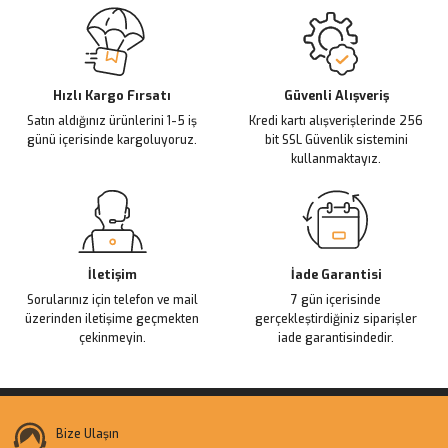
Sitemize ilk yorumu siz yapın!
Ürün resmi kalitesiz, bozuk veya görüntülenemiyor.
Ürün açıklamasında eksik bilgiler bulunuyor.
Deneyimini Paylaş
Ürün bilgilerinde hatalar bulunuyor.
Ürün fiyatı diğer sitelerden daha pahalı.
Hızlı Kargo Fırsatı
Güvenli Alışveriş
Satın aldığınız ürünlerini 1-5 iş
Kredi kartı alışverişlerinde 256
Bu ürüne benzer farklı alternatifler olmalı.
günü içerisinde kargoluyoruz.
bit SSL Güvenlik sistemini
kullanmaktayız.
Gönder
İletişim
İade Garantisi
Sorularınız için telefon ve mail
7 gün içerisinde
üzerinden iletişime geçmekten
gerçekleştirdiğiniz siparişler
çekinmeyin.
iade garantisindedir.
Bize Ulaşın