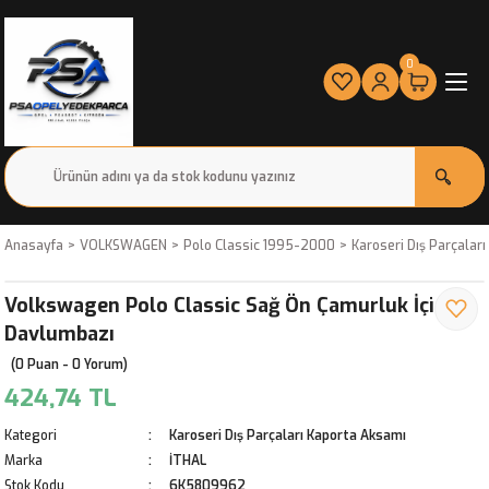
0
Anasayfa
VOLKSWAGEN
Polo Classic 1995-2000
Karoseri Dış Parçalar
Volkswagen Polo Classic Sağ Ön Çamurluk İçi
Davlumbazı
(0 Puan - 0 Yorum)
424,74 TL
Kategori
Karoseri Dış Parçaları Kaporta Aksamı
Marka
İTHAL
Stok Kodu
6K5809962