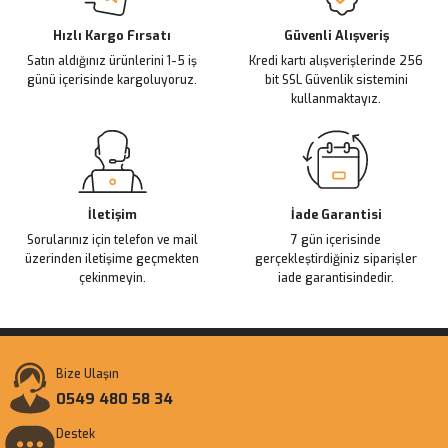
Deneyimini Paylaş
Ürün bilgilerinde hatalar bulunuyor.
Ürün fiyatı diğer sitelerden daha pahalı.
Hızlı Kargo Fırsatı
Güvenli Alışveriş
Satın aldığınız ürünlerini 1-5 iş
Kredi kartı alışverişlerinde 256
Bu ürüne benzer farklı alternatifler olmalı.
günü içerisinde kargoluyoruz.
bit SSL Güvenlik sistemini
kullanmaktayız.
Gönder
İletişim
İade Garantisi
Sorularınız için telefon ve mail
7 gün içerisinde
üzerinden iletişime geçmekten
gerçekleştirdiğiniz siparişler
çekinmeyin.
iade garantisindedir.
Bize Ulaşın
0549 480 58 34
Destek