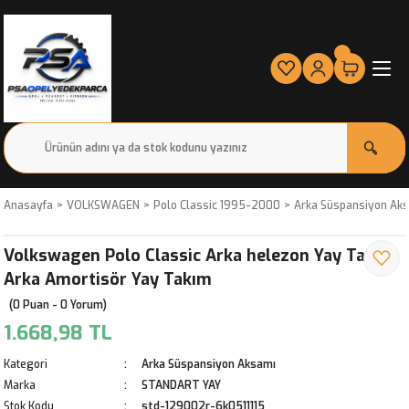
Anasayfa
VOLKSWAGEN
Polo Classic 1995-2000
Arka Süspansiyon Ak
Volkswagen Polo Classic Arka helezon Yay Takımı
Arka Amortisör Yay Takım
(0 Puan - 0 Yorum)
1.668,98 TL
Kategori
Arka Süspansiyon Aksamı
Marka
STANDART YAY
Stok Kodu
std-129002r-6k0511115