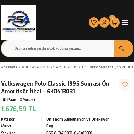
0
Anasayfa
VOLKSWAGEN
Polo 1995-1999
Ön Takım Süspansiyon ve Dire
Volkswagen Polo Classic 1995 Sonrası Ön
Amortisör İthal - 6K0413031
(0 Puan - 0 Yorum)
1.676,59 TL
Kategori
Ön Takım Süspansiyon ve Direksiyon
Marka
Bsg
Stok Kodu
BSG 6K0413031-6k0413031