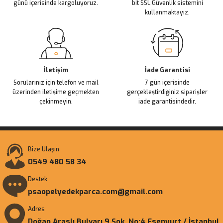
günü içerisinde kargoluyoruz.
bit SSL Güvenlik sistemini
kullanmaktayız.
Gönder
İletişim
İade Garantisi
Sorularınız için telefon ve mail
7 gün içerisinde
üzerinden iletişime geçmekten
gerçekleştirdiğiniz siparişler
çekinmeyin.
iade garantisindedir.
Bize Ulaşın
0549 480 58 34
Destek
psaopelyedekparca.com@gmail.com
Adres
Doğan Araslı Bulvarı 9 Sok. No:4 Esenyurt / İstanbul