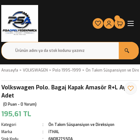
Anasayfa
VOLKSWAGEN
Polo 1995-1999
Ön Takım Süspansiyon ve Dire
Volkswagen Polo. Bagaj Kapak Amasör R+L Aynı
Adet
(0 Puan - 0 Yorum)
195,61 TL
Kategori
Ön Takım Süspansiyon ve Direksiyon
Marka
İTHAL
Stok Kodu
6N0827550A