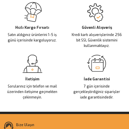
Sitemize ilk yorumu siz yapın!
Ürün resmi kalitesiz, bozuk veya görüntülenemiyor.
Ürün açıklamasında eksik bilgiler bulunuyor.
Deneyimini Paylaş
Ürün bilgilerinde hatalar bulunuyor.
Ürün fiyatı diğer sitelerden daha pahalı.
Hızlı Kargo Fırsatı
Güvenli Alışveriş
Satın aldığınız ürünlerini 1-5 iş
Kredi kartı alışverişlerinde 256
Bu ürüne benzer farklı alternatifler olmalı.
günü içerisinde kargoluyoruz.
bit SSL Güvenlik sistemini
kullanmaktayız.
Gönder
İletişim
İade Garantisi
Sorularınız için telefon ve mail
7 gün içerisinde
üzerinden iletişime geçmekten
gerçekleştirdiğiniz siparişler
çekinmeyin.
iade garantisindedir.
Bize Ulaşın