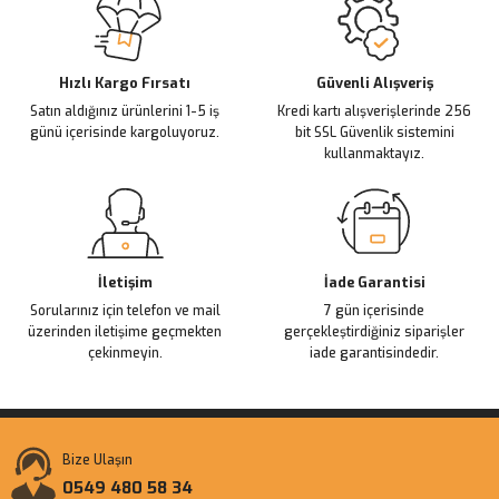
Ürün açıklamasında eksik bilgiler bulunuyor.
Deneyimini Paylaş
Ürün bilgilerinde hatalar bulunuyor.
Ürün fiyatı diğer sitelerden daha pahalı.
Hızlı Kargo Fırsatı
Güvenli Alışveriş
Satın aldığınız ürünlerini 1-5 iş
Kredi kartı alışverişlerinde 256
Bu ürüne benzer farklı alternatifler olmalı.
günü içerisinde kargoluyoruz.
bit SSL Güvenlik sistemini
kullanmaktayız.
Gönder
İletişim
İade Garantisi
Sorularınız için telefon ve mail
7 gün içerisinde
üzerinden iletişime geçmekten
gerçekleştirdiğiniz siparişler
çekinmeyin.
iade garantisindedir.
Bize Ulaşın
0549 480 58 34