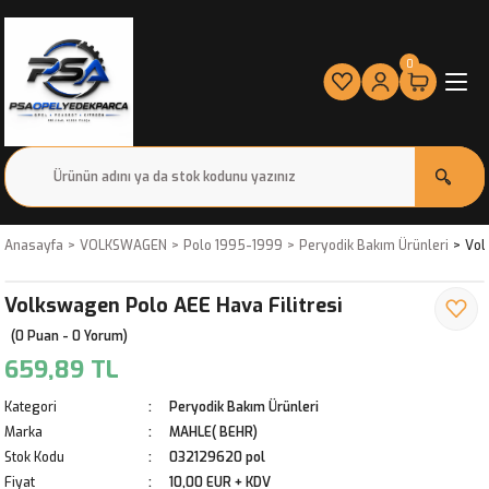
0
Anasayfa
VOLKSWAGEN
Polo 1995-1999
Peryodik Bakım Ürünleri
Vol
Volkswagen Polo AEE Hava Filitresi
(0 Puan - 0 Yorum)
659,89 TL
Kategori
Peryodik Bakım Ürünleri
Marka
MAHLE( BEHR)
Stok Kodu
032129620 pol
Fiyat
10,00 EUR + KDV