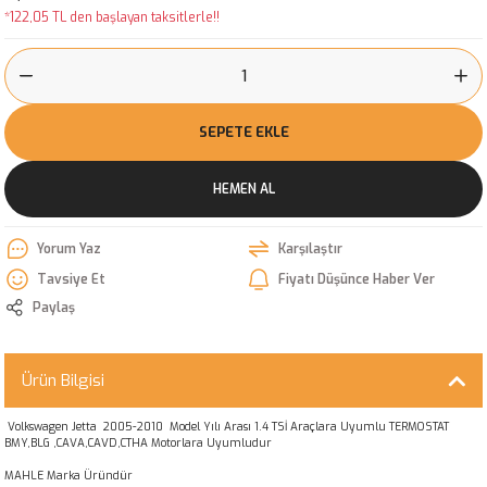
*122,05 TL den başlayan taksitlerle!!
SEPETE EKLE
HEMEN AL
Yorum Yaz
Karşılaştır
Tavsiye Et
Fiyatı Düşünce Haber Ver
Paylaş
Ürün Bilgisi
Volkswagen Jetta 2005-2010 Model Yılı Arası 1.4 TSİ Araçlara Uyumlu TERMOSTAT
BMY,BLG ,CAVA,CAVD,CTHA Motorlara Uyumludur
MAHLE Marka Üründür