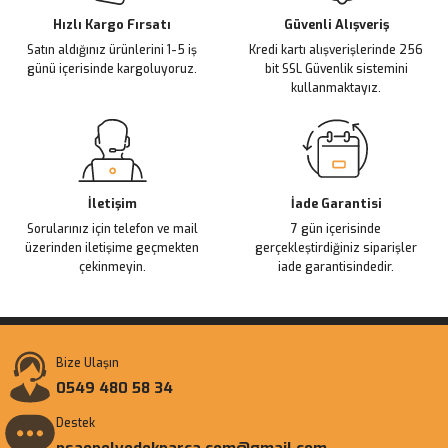
Ürün fiyatı diğer sitelerden daha pahalı.
Hızlı Kargo Fırsatı
Güvenli Alışveriş
Satın aldığınız ürünlerini 1-5 iş
Kredi kartı alışverişlerinde 256
Bu ürüne benzer farklı alternatifler olmalı.
günü içerisinde kargoluyoruz.
bit SSL Güvenlik sistemini
kullanmaktayız.
Gönder
İletişim
İade Garantisi
Sorularınız için telefon ve mail
7 gün içerisinde
üzerinden iletişime geçmekten
gerçekleştirdiğiniz siparişler
çekinmeyin.
iade garantisindedir.
Bize Ulaşın
0549 480 58 34
Destek