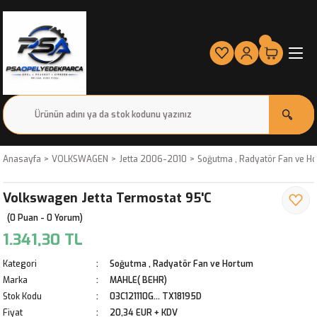
Anasayfa
VOLKSWAGEN
Jetta 2006-2010
Soğutma , Radyatör Fan ve H
Volkswagen Jetta Termostat 95'C
(0 Puan - 0 Yorum)
1.341,30 TL
Kategori
Soğutma , Radyatör Fan ve Hortum
Marka
MAHLE( BEHR)
Stok Kodu
03C121110G... TX18195D
Fiyat
20,34 EUR + KDV