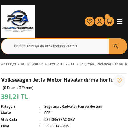
Anasayfa
VOLKSWAGEN
Jetta 2006-2010
Soğutma , Radyatör Fan ve H
Volkswagen Jetta Motor Havalandırma hortumu
(0 Puan - 0 Yorum)
391,21 TL
Kategori
Soğutma , Radyatör Fan ve Hortum
Marka
FEBI
Stok Kodu
038103493AC OEM
Fiyat
5,93 EUR + KDV