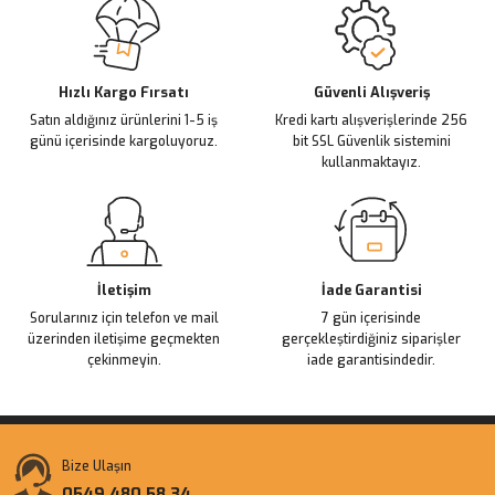
Ürün açıklamasında eksik bilgiler bulunuyor.
Deneyimini Paylaş
Ürün bilgilerinde hatalar bulunuyor.
Ürün fiyatı diğer sitelerden daha pahalı.
Hızlı Kargo Fırsatı
Güvenli Alışveriş
Satın aldığınız ürünlerini 1-5 iş
Kredi kartı alışverişlerinde 256
Bu ürüne benzer farklı alternatifler olmalı.
günü içerisinde kargoluyoruz.
bit SSL Güvenlik sistemini
kullanmaktayız.
Gönder
İletişim
İade Garantisi
Sorularınız için telefon ve mail
7 gün içerisinde
üzerinden iletişime geçmekten
gerçekleştirdiğiniz siparişler
çekinmeyin.
iade garantisindedir.
Bize Ulaşın
0549 480 58 34