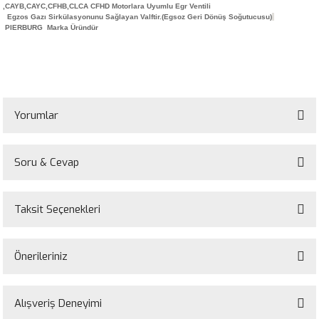
,CAYB,CAYC,CFHB,CLCA CFHD Motorlara Uyumlu Egr Ventili
Egzos Gazı Sirkülasyonunu Sağlayan Valftir.(Egsoz Geri Dönüş Soğutucusu)
PIERBURG Marka Üründür
Yorumlar
Soru & Cevap
Bu ürüne ilk yorumu siz yapın!
Taksit Seçenekleri
Yorum Yaz
Ürün hakkında henüz soru sorulmamış.
Önerileriniz
Soru Sor
Bu ürünün fiyat bilgisi, resim, ürün açıklamalarında ve diğer konularda
yetersiz gördüğünüz noktaları öneri formunu kullanarak tarafımıza
Alışveriş Deneyimi
iletebilirsiniz.