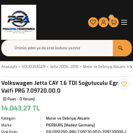
0
Anasayfa
VOLKSWAGEN
Jetta 2006-2010
Motor ve Debriyaj Aksamı
V
Volkswagen Jetta CAY 1.6 TDI Soğutuculu Egr
Valfi PRG 7.09720.00.0
(0 Puan - 0 Yorum)
14.043,27 TL
Kategori
Motor ve Debriyaj Aksamı
Marka
PIERBURG (Madeın Germany)
Stok Kodu
03L131512DQ-PRG 7.09720.00.0-709720000-1