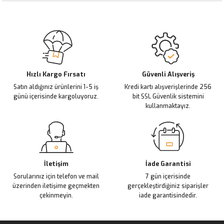
Görüş ve önerileriniz için teşekkür ederiz.
Sitemize ilk yorumu siz yapın!
Ürün resmi kalitesiz, bozuk veya görüntülenemiyor.
Ürün açıklamasında eksik bilgiler bulunuyor.
Deneyimini Paylaş
Ürün bilgilerinde hatalar bulunuyor.
Ürün fiyatı diğer sitelerden daha pahalı.
Hızlı Kargo Fırsatı
Güvenli Alışveriş
Satın aldığınız ürünlerini 1-5 iş
Kredi kartı alışverişlerinde 256
Bu ürüne benzer farklı alternatifler olmalı.
günü içerisinde kargoluyoruz.
bit SSL Güvenlik sistemini
kullanmaktayız.
Gönder
İletişim
İade Garantisi
Sorularınız için telefon ve mail
7 gün içerisinde
üzerinden iletişime geçmekten
gerçekleştirdiğiniz siparişler
çekinmeyin.
iade garantisindedir.