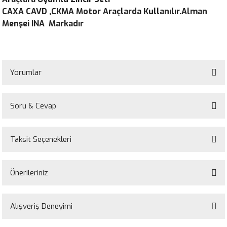
CAXA CAVD ,CKMA Motor Araçlarda Kullanılır.Alman
Menşei INA Markadır
Yorumlar
Soru & Cevap
Bu ürüne ilk yorumu siz yapın!
Taksit Seçenekleri
Yorum Yaz
Ürün hakkında henüz soru sorulmamış.
Önerileriniz
Soru Sor
Bu ürünün fiyat bilgisi, resim, ürün açıklamalarında ve diğer konularda
yetersiz gördüğünüz noktaları öneri formunu kullanarak tarafımıza
Alışveriş Deneyimi
iletebilirsiniz.
Görüş ve önerileriniz için teşekkür ederiz.