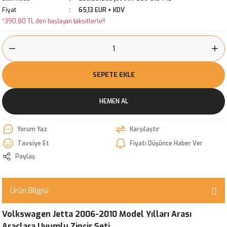
Fiyat
65,13 EUR + KDV
*390,80 TL den başlayan taksitlerle!!
SEPETE EKLE
HEMEN AL
Yorum Yaz
Karşılaştır
Tavsiye Et
Fiyatı Düşünce Haber Ver
Paylaş
Ürün Bilgisi
Volkswagen Jetta 2006-2010 Model Yılları Arası
Araçlara Uyumlu Zincir Seti