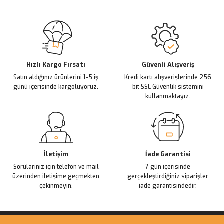
Sitemize ilk yorumu siz yapın!
Ürün resmi kalitesiz, bozuk veya görüntülenemiyor.
Ürün açıklamasında eksik bilgiler bulunuyor.
Deneyimini Paylaş
Ürün bilgilerinde hatalar bulunuyor.
Ürün fiyatı diğer sitelerden daha pahalı.
Hızlı Kargo Fırsatı
Güvenli Alışveriş
Satın aldığınız ürünlerini 1-5 iş
Kredi kartı alışverişlerinde 256
Bu ürüne benzer farklı alternatifler olmalı.
günü içerisinde kargoluyoruz.
bit SSL Güvenlik sistemini
kullanmaktayız.
Gönder
İletişim
İade Garantisi
Sorularınız için telefon ve mail
7 gün içerisinde
üzerinden iletişime geçmekten
gerçekleştirdiğiniz siparişler
çekinmeyin.
iade garantisindedir.