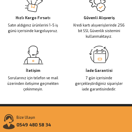
Ürün açıklamasında eksik bilgiler bulunuyor.
Deneyimini Paylaş
Ürün bilgilerinde hatalar bulunuyor.
Ürün fiyatı diğer sitelerden daha pahalı.
Hızlı Kargo Fırsatı
Güvenli Alışveriş
Satın aldığınız ürünlerini 1-5 iş
Kredi kartı alışverişlerinde 256
Bu ürüne benzer farklı alternatifler olmalı.
günü içerisinde kargoluyoruz.
bit SSL Güvenlik sistemini
kullanmaktayız.
Gönder
İletişim
İade Garantisi
Sorularınız için telefon ve mail
7 gün içerisinde
üzerinden iletişime geçmekten
gerçekleştirdiğiniz siparişler
çekinmeyin.
iade garantisindedir.
Bize Ulaşın
0549 480 58 34