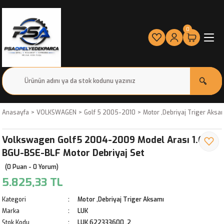
0
Anasayfa
VOLKSWAGEN
Golf 5 2005-2010
Motor ,Debriyaj Triger Aksa
Volkswagen Golf5 2004-2009 Model Arası 1.6
BGU-BSE-BLF Motor Debriyaj Set
(0 Puan - 0 Yorum)
5.825,33 TL
Kategori
Motor ,Debriyaj Triger Aksamı
Marka
LUK
Stok Kodu
LUK.622333600 ,2