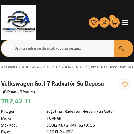
0
Anasayfa
VOLKSWAGEN
Golf 7 2013-2017
Soğutma , Radyatör ,Hortum 
Volkswagen Golf 7 Radyatör Su Deposu
(0 Puan - 0 Yorum)
782,42 TL
Kategori
Soğutma , Radyatör ,Hortum Fan Motor
Marka
TOPRAN
Stok Kodu
5Q0121407G TPR116279755
Fiyat
11,86 EUR + KDV