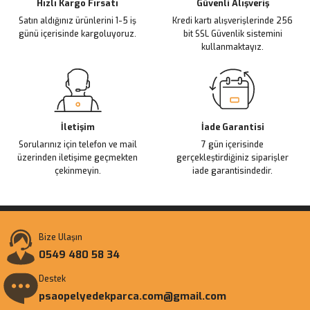
Ürün fiyatı diğer sitelerden daha pahalı.
Hızlı Kargo Fırsatı
Güvenli Alışveriş
Satın aldığınız ürünlerini 1-5 iş
Kredi kartı alışverişlerinde 256
Bu ürüne benzer farklı alternatifler olmalı.
günü içerisinde kargoluyoruz.
bit SSL Güvenlik sistemini
kullanmaktayız.
Gönder
İletişim
İade Garantisi
Sorularınız için telefon ve mail
7 gün içerisinde
üzerinden iletişime geçmekten
gerçekleştirdiğiniz siparişler
çekinmeyin.
iade garantisindedir.
Bize Ulaşın
0549 480 58 34
Destek
psaopelyedekparca.com@gmail.com