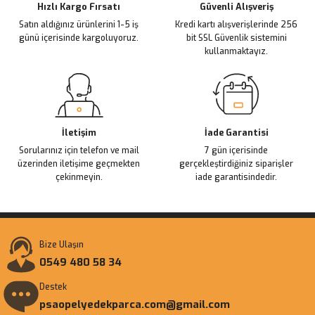
Ürün fiyatı diğer sitelerden daha pahalı.
Hızlı Kargo Fırsatı
Güvenli Alışveriş
Satın aldığınız ürünlerini 1-5 iş
Kredi kartı alışverişlerinde 256
Bu ürüne benzer farklı alternatifler olmalı.
günü içerisinde kargoluyoruz.
bit SSL Güvenlik sistemini
kullanmaktayız.
Gönder
İletişim
İade Garantisi
Sorularınız için telefon ve mail
7 gün içerisinde
üzerinden iletişime geçmekten
gerçekleştirdiğiniz siparişler
çekinmeyin.
iade garantisindedir.
Bize Ulaşın
0549 480 58 34
Destek
psaopelyedekparca.com@gmail.com