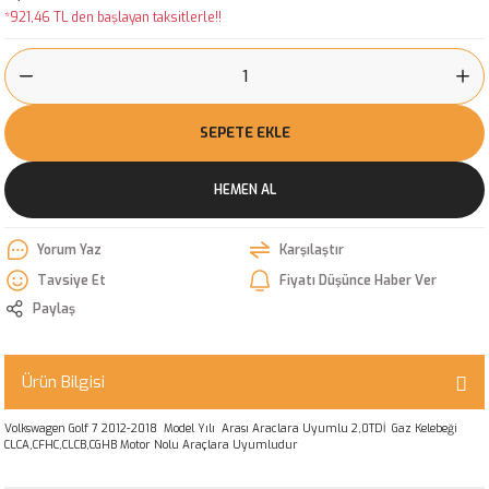
*921,46 TL den başlayan taksitlerle!!
SEPETE EKLE
HEMEN AL
Yorum Yaz
Karşılaştır
Tavsiye Et
Fiyatı Düşünce Haber Ver
Paylaş
Ürün Bilgisi
Volkswagen Golf 7 2012-2018 Model Yılı Arası Araclara Uyumlu 2,0TDİ Gaz Kelebeği
CLCA,CFHC,CLCB,CGHB Motor Nolu Araçlara Uyumludur