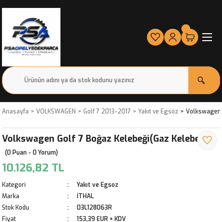
Anasayfa
VOLKSWAGEN
Golf 7 2013-2017
Yakıt ve Egsoz
Volkswagen 
Volkswagen Golf 7 Boğaz Kelebeği(Gaz Kelebeği)
(0 Puan - 0 Yorum)
10.126,82 TL
Kategori
Yakıt ve Egsoz
Marka
İTHAL
Stok Kodu
03L128063R
Fiyat
153,39 EUR + KDV