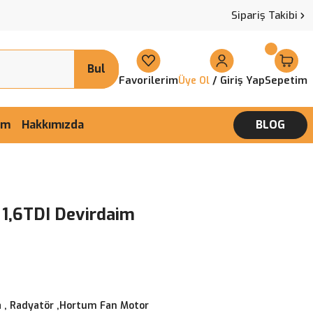
Sipariş Takibi
Bul
Favorilerim
/ Giriş Yap
Sepetim
Üye Ol
şim
Hakkımızda
BLOG
 1,6TDI Devirdaim
 , Radyatör ,Hortum Fan Motor