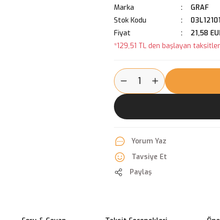
Marka
GRAF
Stok Kodu
03L1210
Fiyat
21,58 EU
*129,51 TL den başlayan taksitlerl
Yorum Yaz
Tavsiye Et
Paylaş