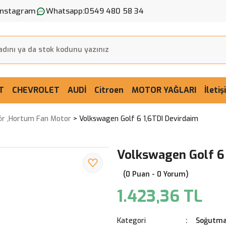
Instagram
Whatsapp:
0549 480 58 34
T
CHEVROLET
AUDİ
Citroen
MOTOR YAĞLARI
İleti
ör ,Hortum Fan Motor
Volkswagen Golf 6 1,6TDI Devirdaim
Volkswagen Golf 6
(0 Puan - 0 Yorum)
1.423,36 TL
Kategori
Soğutma