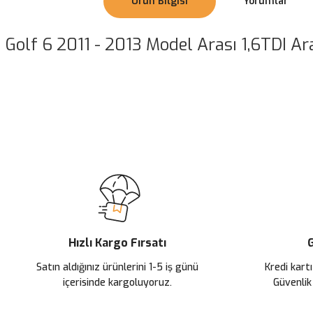
Ürün Bilgisi
Yorumlar
Golf 6 2011 - 2013 Model Arası 1,6TDI Ara
Bu ürünün fiyat bilgisi, resim, ürün açıklamalarında ve diğer konularda
Görüş ve önerileriniz için teşekkür ederiz.
Ürün resmi kalitesiz, bozuk veya görüntülenemiyor.
Ürün açıklamasında eksik bilgiler bulunuyor.
Ürün bilgilerinde hatalar bulunuyor.
Ürün fiyatı diğer sitelerden daha pahalı.
Hızlı Kargo Fırsatı
G
Bu ürüne benzer farklı alternatifler olmalı.
Satın aldığınız ürünlerini 1-5 iş günü
Kredi kartı
içerisinde kargoluyoruz.
Güvenlik