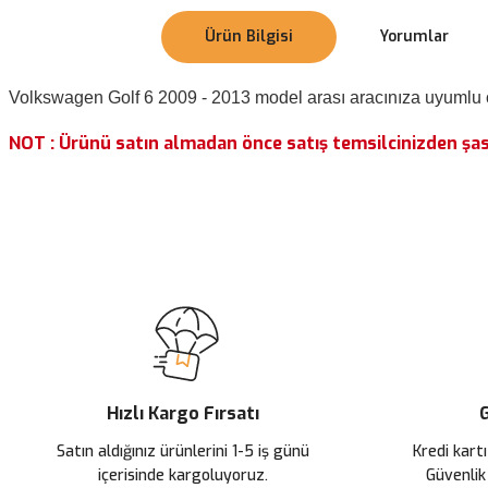
Ürün Bilgisi
Yorumlar
Volkswagen Golf 6 2009 - 2013 model arası aracınıza uyumlu ön f
NOT : Ürünü satın almadan önce satış temsilcinizden şase
Bu ürünün fiyat bilgisi, resim, ürün açıklamalarında ve diğer konularda
Görüş ve önerileriniz için teşekkür ederiz.
Ürün resmi kalitesiz, bozuk veya görüntülenemiyor.
Ürün açıklamasında eksik bilgiler bulunuyor.
Ürün bilgilerinde hatalar bulunuyor.
Ürün fiyatı diğer sitelerden daha pahalı.
Hızlı Kargo Fırsatı
G
Bu ürüne benzer farklı alternatifler olmalı.
Satın aldığınız ürünlerini 1-5 iş günü
Kredi kartı
içerisinde kargoluyoruz.
Güvenlik