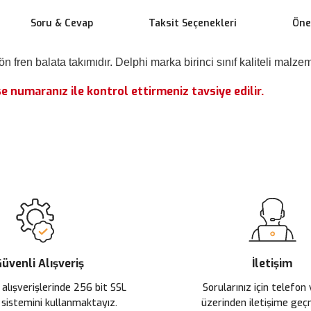
Soru & Cevap
Taksit Seçenekleri
Öner
ren balata takımıdır. Delphi marka birinci sınıf kaliteli malzem
 numaranız ile kontrol ettirmeniz tavsiye edilir.
 yetersiz gördüğünüz noktaları öneri formunu kullanarak tarafımıza ileteb
Ürün hakkında henüz soru sorulmamış.
Bu ürüne ilk yorumu siz yapın!
Sitemize ilk yorumu siz yapın!
Deneyimini Paylaş
Yorum Yaz
Soru Sor
üvenli Alışveriş
İletişim
 alışverişlerinde 256 bit SSL
Sorularınız için telefon
 sistemini kullanmaktayız.
üzerinden iletişime ge