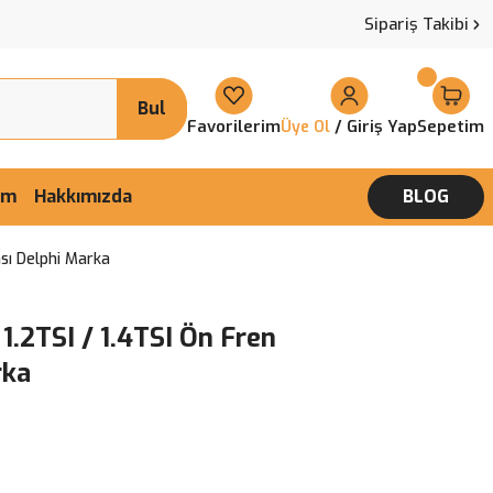
Sipariş Takibi
Bul
Favorilerim
/ Giriş Yap
Sepetim
Üye Ol
şim
Hakkımızda
BLOG
sı Delphi Marka
1.2TSI / 1.4TSI Ön Fren
rka