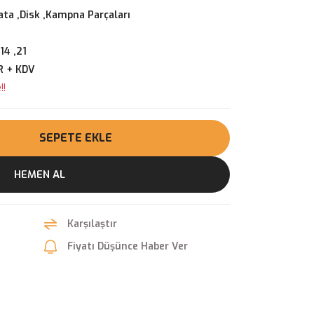
ata ,Disk ,Kampna Parçaları
14 ,21
R + KDV
!!
SEPETE EKLE
HEMEN AL
Karşılaştır
Fiyatı Düşünce Haber Ver