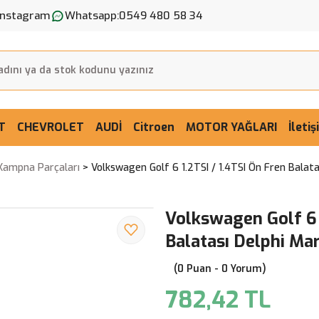
Instagram
Whatsapp:
0549 480 58 34
T
CHEVROLET
AUDİ
Citroen
MOTOR YAĞLARI
İleti
,Kampna Parçaları
Volkswagen Golf 6 1.2TSI / 1.4TSI Ön Fren Balata
Volkswagen Golf 6 
Balatası Delphi Ma
(0 Puan - 0 Yorum)
782,42 TL