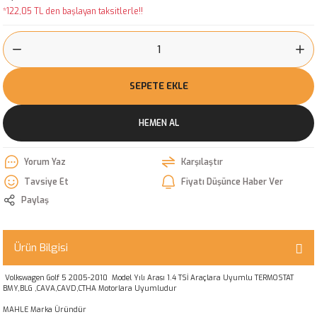
*122,05 TL den başlayan taksitlerle!!
SEPETE EKLE
HEMEN AL
Yorum Yaz
Karşılaştır
Tavsiye Et
Fiyatı Düşünce Haber Ver
Paylaş
Ürün Bilgisi
Volkswagen Golf 5 2005-2010 Model Yılı Arası 1.4 TSİ Araçlara Uyumlu TERMOSTAT
BMY,BLG ,CAVA,CAVD,CTHA Motorlara Uyumludur
MAHLE Marka Üründür