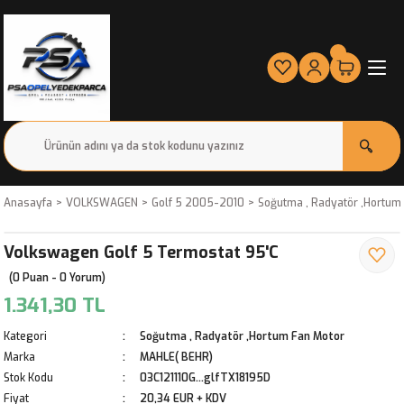
Anasayfa
VOLKSWAGEN
Golf 5 2005-2010
Soğutma , Radyatör ,Hortum
Volkswagen Golf 5 Termostat 95'C
(0 Puan - 0 Yorum)
1.341,30 TL
Kategori
Soğutma , Radyatör ,Hortum Fan Motor
Marka
MAHLE( BEHR)
Stok Kodu
03C121110G...glfTX18195D
Fiyat
20,34 EUR + KDV