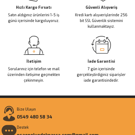
Ürün fiyatı diğer sitelerden daha pahalı.
Hızlı Kargo Fırsatı
Güvenli Alışveriş
Satın aldığınız ürünlerini 1-5 iş
Kredi kartı alışverişlerinde 256
Bu ürüne benzer farklı alternatifler olmalı.
günü içerisinde kargoluyoruz.
bit SSL Güvenlik sistemini
kullanmaktayız.
Gönder
İletişim
İade Garantisi
Sorularınız için telefon ve mail
7 gün içerisinde
üzerinden iletişime geçmekten
gerçekleştirdiğiniz siparişler
çekinmeyin.
iade garantisindedir.
Bize Ulaşın
0549 480 58 34
Destek