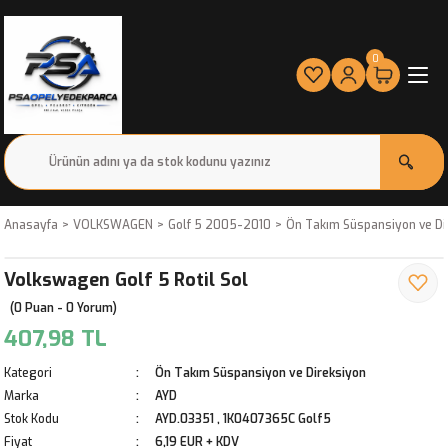
0
Anasayfa
VOLKSWAGEN
Golf 5 2005-2010
Ön Takım Süspansiyon ve Di
Volkswagen Golf 5 Rotil Sol
(0 Puan - 0 Yorum)
407,98 TL
Kategori
Ön Takım Süspansiyon ve Direksiyon
Marka
AYD
Stok Kodu
AYD.03351 , 1K0407365C Golf5
Fiyat
6,19 EUR + KDV