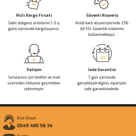
Deneyimini Paylaş
Ürün bilgilerinde hatalar bulunuyor.
Ürün fiyatı diğer sitelerden daha pahalı.
Hızlı Kargo Fırsatı
Güvenli Alışveriş
Satın aldığınız ürünlerini 1-5 iş
Kredi kartı alışverişlerinde 256
Bu ürüne benzer farklı alternatifler olmalı.
günü içerisinde kargoluyoruz.
bit SSL Güvenlik sistemini
kullanmaktayız.
Gönder
İletişim
İade Garantisi
Sorularınız için telefon ve mail
7 gün içerisinde
üzerinden iletişime geçmekten
gerçekleştirdiğiniz siparişler
çekinmeyin.
iade garantisindedir.
Bize Ulaşın
0549 480 58 34