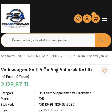
0
Anasayfa
VOLKSWAGEN
Golf 5 2005-2010
Ön Takım Süspansiyon ve Di
Volkswagen Golf 5 Ön Sağ Salıncak Rotilli
(0 Puan - 0 Yorum)
2.128,87 TL
Kategori
Ön Takım Süspansiyon ve Direksiyon
Marka
AYD
Stok Kodu
AYD 10491 , 1K0407152BC
Fiyat
32,25 EUR + KDV