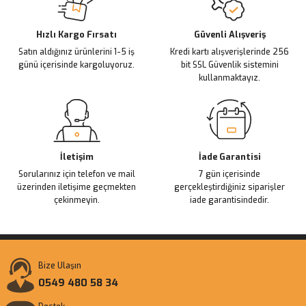
Deneyimini Paylaş
Ürün bilgilerinde hatalar bulunuyor.
Ürün fiyatı diğer sitelerden daha pahalı.
Hızlı Kargo Fırsatı
Güvenli Alışveriş
Satın aldığınız ürünlerini 1-5 iş
Kredi kartı alışverişlerinde 256
Bu ürüne benzer farklı alternatifler olmalı.
günü içerisinde kargoluyoruz.
bit SSL Güvenlik sistemini
kullanmaktayız.
Gönder
İletişim
İade Garantisi
Sorularınız için telefon ve mail
7 gün içerisinde
üzerinden iletişime geçmekten
gerçekleştirdiğiniz siparişler
çekinmeyin.
iade garantisindedir.
Bize Ulaşın
0549 480 58 34