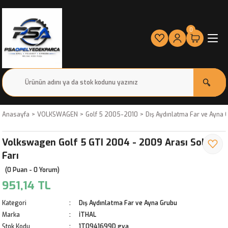
0
Anasayfa
VOLKSWAGEN
Golf 5 2005-2010
Dış Aydınlatma Far ve Ayna 
Volkswagen Golf 5 GTI 2004 - 2009 Arası Sol Sis
Farı
(0 Puan - 0 Yorum)
951,14 TL
Kategori
Dış Aydınlatma Far ve Ayna Grubu
Marka
İTHAL
Stok Kodu
1T0941699D gva