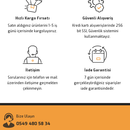
Ürün açıklamasında eksik bilgiler bulunuyor.
Deneyimini Paylaş
Ürün bilgilerinde hatalar bulunuyor.
Ürün fiyatı diğer sitelerden daha pahalı.
Hızlı Kargo Fırsatı
Güvenli Alışveriş
Satın aldığınız ürünlerini 1-5 iş
Kredi kartı alışverişlerinde 256
Bu ürüne benzer farklı alternatifler olmalı.
günü içerisinde kargoluyoruz.
bit SSL Güvenlik sistemini
kullanmaktayız.
Gönder
İletişim
İade Garantisi
Sorularınız için telefon ve mail
7 gün içerisinde
üzerinden iletişime geçmekten
gerçekleştirdiğiniz siparişler
çekinmeyin.
iade garantisindedir.
Bize Ulaşın
0549 480 58 34