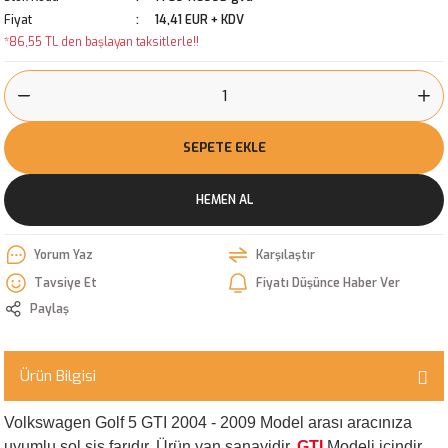
Fiyat
14,41 EUR + KDV
*86,55 TL den başlayan taksitlerle!!
SEPETE EKLE
HEMEN AL
Yorum Yaz
Karşılaştır
Tavsiye Et
Fiyatı Düşünce Haber Ver
Paylaş
Ürün Bilgisi
Volkswagen Golf 5 GTI 2004 - 2009 Model arası aracınıza
uyumlu sol sis farıdır. Ürün yan sanayidir.
GTI
Modeli içindir.