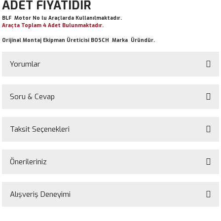
ADET FİYATIDIR
BLF Motor No lu Araçlarda Kullanılmaktadır.
Araçta Toplam 4 Adet Bulunmaktadır.
Orijinal Montaj Ekipman Üreticisi BOSCH Marka Üründür.
Yorumlar
Soru & Cevap
Bu ürüne ilk yorumu siz yapın!
Taksit Seçenekleri
Yorum Yaz
Ürün hakkında henüz soru sorulmamış.
Önerileriniz
Soru Sor
Bu ürünün fiyat bilgisi, resim, ürün açıklamalarında ve diğer konularda
yetersiz gördüğünüz noktaları öneri formunu kullanarak tarafımıza
Alışveriş Deneyimi
iletebilirsiniz.
Görüş ve önerileriniz için teşekkür ederiz.