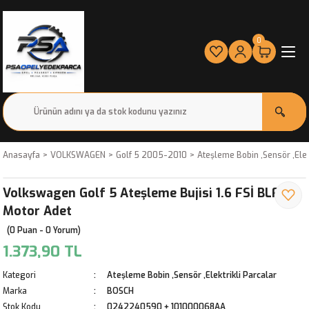
0
Anasayfa
VOLKSWAGEN
Golf 5 2005-2010
Ateşleme Bobin ,Sensör ,Elek
Volkswagen Golf 5 Ateşleme Bujisi 1.6 FSİ BLF
Motor Adet
(0 Puan - 0 Yorum)
1.373,90 TL
Kategori
Ateşleme Bobin ,Sensör ,Elektrikli Parcalar
Marka
BOSCH
Stok Kodu
0242240590 + 101000068AA