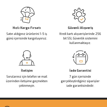
Sitemize ilk yorumu siz yapın!
Ürün resmi kalitesiz, bozuk veya görüntülenemiyor.
Ürün açıklamasında eksik bilgiler bulunuyor.
Deneyimini Paylaş
Ürün bilgilerinde hatalar bulunuyor.
Ürün fiyatı diğer sitelerden daha pahalı.
Hızlı Kargo Fırsatı
Güvenli Alışveriş
Satın aldığınız ürünlerini 1-5 iş
Kredi kartı alışverişlerinde 256
Bu ürüne benzer farklı alternatifler olmalı.
günü içerisinde kargoluyoruz.
bit SSL Güvenlik sistemini
kullanmaktayız.
Gönder
İletişim
İade Garantisi
Sorularınız için telefon ve mail
7 gün içerisinde
üzerinden iletişime geçmekten
gerçekleştirdiğiniz siparişler
çekinmeyin.
iade garantisindedir.