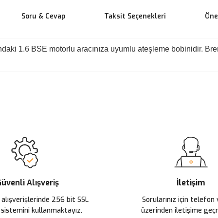
Soru & Cevap
Taksit Seçenekleri
Öner
daki 1.6 BSE motorlu aracınıza uyumlu ateşleme bobinidir. Bremi 
 yetersiz gördüğünüz noktaları öneri formunu kullanarak tarafımıza ileteb
Ürün hakkında henüz soru sorulmamış.
Bu ürüne ilk yorumu siz yapın!
Sitemize ilk yorumu siz yapın!
Deneyimini Paylaş
Yorum Yaz
Soru Sor
üvenli Alışveriş
İletişim
 alışverişlerinde 256 bit SSL
Sorularınız için telefon
 sistemini kullanmaktayız.
üzerinden iletişime ge