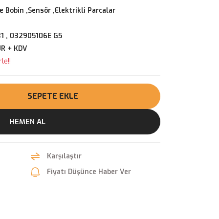
 Bobin ,Sensör ,Elektrikli Parcalar
1 , 032905106E G5
UR + KDV
le!!
SEPETE EKLE
HEMEN AL
Karşılaştır
Fiyatı Düşünce Haber Ver