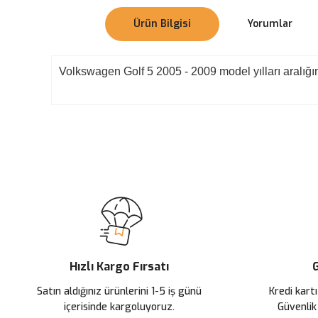
Ürün Bilgisi
Yorumlar
Volkswagen Golf 5 2005 - 2009 model yılları aralığın
Bu ürünün fiyat bilgisi, resim, ürün açıklamalarında ve diğer konularda
Görüş ve önerileriniz için teşekkür ederiz.
Ürün resmi kalitesiz, bozuk veya görüntülenemiyor.
Ürün açıklamasında eksik bilgiler bulunuyor.
Ürün bilgilerinde hatalar bulunuyor.
Ürün fiyatı diğer sitelerden daha pahalı.
Hızlı Kargo Fırsatı
G
Bu ürüne benzer farklı alternatifler olmalı.
Satın aldığınız ürünlerini 1-5 iş günü
Kredi kartı
içerisinde kargoluyoruz.
Güvenlik