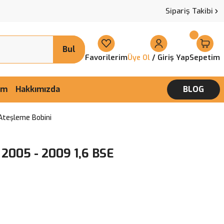
Sipariş Takibi
Bul
Favorilerim
/ Giriş Yap
Sepetim
Üye Ol
şim
Hakkımızda
BLOG
Ateşleme Bobini
2005 - 2009 1,6 BSE