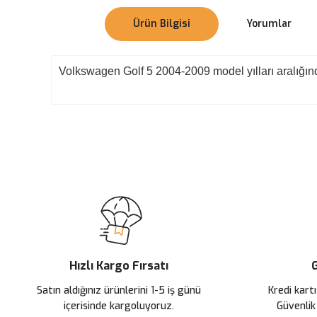
Ürün Bilgisi
Yorumlar
Volkswagen Golf 5 2004-2009 model yılları aralığında
Bu ürünün fiyat bilgisi, resim, ürün açıklamalarında ve diğer konularda
Görüş ve önerileriniz için teşekkür ederiz.
Ürün resmi kalitesiz, bozuk veya görüntülenemiyor.
Ürün açıklamasında eksik bilgiler bulunuyor.
Ürün bilgilerinde hatalar bulunuyor.
Ürün fiyatı diğer sitelerden daha pahalı.
Hızlı Kargo Fırsatı
G
Bu ürüne benzer farklı alternatifler olmalı.
Satın aldığınız ürünlerini 1-5 iş günü
Kredi kartı
içerisinde kargoluyoruz.
Güvenlik