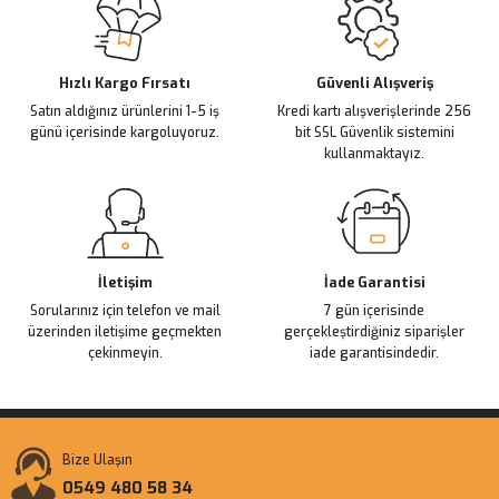
Ürün açıklamasında eksik bilgiler bulunuyor.
Deneyimini Paylaş
Ürün bilgilerinde hatalar bulunuyor.
Ürün fiyatı diğer sitelerden daha pahalı.
Hızlı Kargo Fırsatı
Güvenli Alışveriş
Satın aldığınız ürünlerini 1-5 iş
Kredi kartı alışverişlerinde 256
Bu ürüne benzer farklı alternatifler olmalı.
günü içerisinde kargoluyoruz.
bit SSL Güvenlik sistemini
kullanmaktayız.
Gönder
İletişim
İade Garantisi
Sorularınız için telefon ve mail
7 gün içerisinde
üzerinden iletişime geçmekten
gerçekleştirdiğiniz siparişler
çekinmeyin.
iade garantisindedir.
Bize Ulaşın
0549 480 58 34