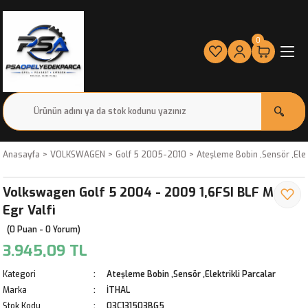
0
Anasayfa
VOLKSWAGEN
Golf 5 2005-2010
Ateşleme Bobin ,Sensör ,Elek
Volkswagen Golf 5 2004 - 2009 1,6FSI BLF Motor
Egr Valfi
(0 Puan - 0 Yorum)
3.945,09 TL
Kategori
Ateşleme Bobin ,Sensör ,Elektrikli Parcalar
Marka
İTHAL
Stok Kodu
03C131503BG5