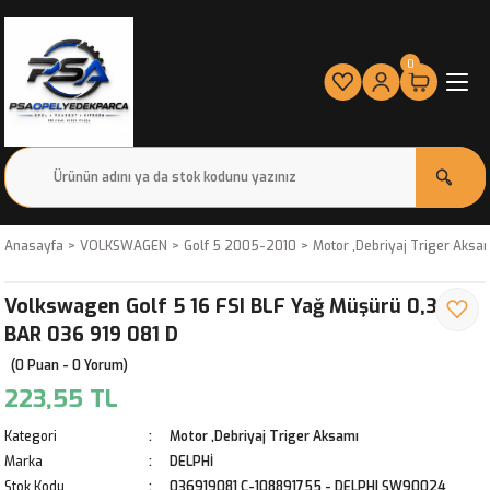
0
Anasayfa
VOLKSWAGEN
Golf 5 2005-2010
Motor ,Debriyaj Triger Aksa
Volkswagen Golf 5 16 FSI BLF Yağ Müşürü 0,3-06
BAR 036 919 081 D
(0 Puan - 0 Yorum)
223,55 TL
Kategori
Motor ,Debriyaj Triger Aksamı
Marka
DELPHİ
Stok Kodu
036919081 C-108891755 - DELPHI SW90024