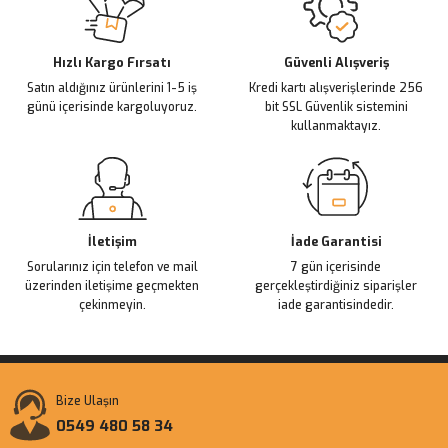
Ürün açıklamasında eksik bilgiler bulunuyor.
Deneyimini Paylaş
Ürün bilgilerinde hatalar bulunuyor.
Ürün fiyatı diğer sitelerden daha pahalı.
Hızlı Kargo Fırsatı
Güvenli Alışveriş
Satın aldığınız ürünlerini 1-5 iş
Kredi kartı alışverişlerinde 256
Bu ürüne benzer farklı alternatifler olmalı.
günü içerisinde kargoluyoruz.
bit SSL Güvenlik sistemini
kullanmaktayız.
Gönder
İletişim
İade Garantisi
Sorularınız için telefon ve mail
7 gün içerisinde
üzerinden iletişime geçmekten
gerçekleştirdiğiniz siparişler
çekinmeyin.
iade garantisindedir.
Bize Ulaşın
0549 480 58 34