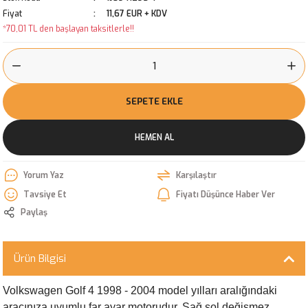
Fiyat
11,67 EUR + KDV
*70,01 TL den başlayan taksitlerle!!
SEPETE EKLE
HEMEN AL
Yorum Yaz
Karşılaştır
Tavsiye Et
Fiyatı Düşünce Haber Ver
Paylaş
Ürün Bilgisi
Volkswagen Golf 4 1998 - 2004 model yılları aralığındaki
aracınıza uyumlu far ayar motorudur. Sağ sol değişmez