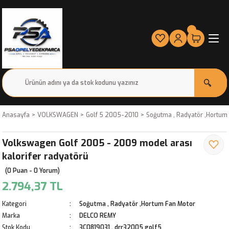
Anasayfa
VOLKSWAGEN
Golf 5 2005-2010
Soğutma , Radyatör ,Hortum
Volkswagen Golf 2005 - 2009 model arası
kalorifer radyatörü
(0 Puan - 0 Yorum)
2.794,37 TL
Kategori
Soğutma , Radyatör ,Hortum Fan Motor
Marka
DELCO REMY
Stok Kodu
3C0819031 , drr32005 golf5