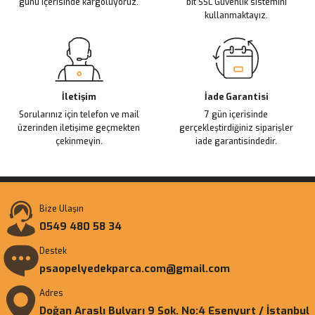
günü içerisinde kargoluyoruz.
bit SSL Güvenlik sistemini
kullanmaktayız.
Gönder
İletişim
İade Garantisi
Sorularınız için telefon ve mail
7 gün içerisinde
üzerinden iletişime geçmekten
gerçekleştirdiğiniz siparişler
çekinmeyin.
iade garantisindedir.
Bize Ulaşın
0549 480 58 34
Destek
psaopelyedekparca.com@gmail.com
Adres
Doğan Araslı Bulvarı 9 Sok. No:4 Esenyurt / İstanbul