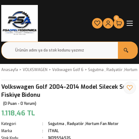
0
Anasayfa
VOLKSWAGEN
Volkwagen Golf 6
Soğutma , Radyatör ,Hortum
Volkswagen Golf 2004-2014 Model Silecek Su
Fiskiye Bidonu
(0 Puan - 0 Yorum)
1.118,46 TL
Kategori
Soğutma , Radyatör ,Hortum Fan Motor
Marka
İTHAL
Stok Kodu
1K0955453S