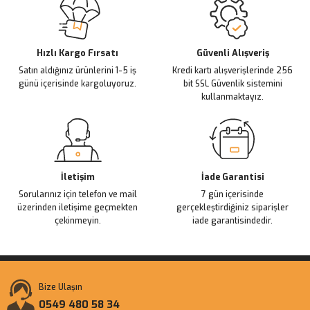
Ürün açıklamasında eksik bilgiler bulunuyor.
Deneyimini Paylaş
Ürün bilgilerinde hatalar bulunuyor.
Ürün fiyatı diğer sitelerden daha pahalı.
Hızlı Kargo Fırsatı
Güvenli Alışveriş
Satın aldığınız ürünlerini 1-5 iş
Kredi kartı alışverişlerinde 256
Bu ürüne benzer farklı alternatifler olmalı.
günü içerisinde kargoluyoruz.
bit SSL Güvenlik sistemini
kullanmaktayız.
Gönder
İletişim
İade Garantisi
Sorularınız için telefon ve mail
7 gün içerisinde
üzerinden iletişime geçmekten
gerçekleştirdiğiniz siparişler
çekinmeyin.
iade garantisindedir.
Bize Ulaşın
0549 480 58 34