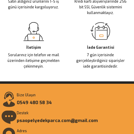
Satın aldığınız ürünlerini 1-5 iş
Kredi kartı alışverişlerinde 256
Bu ürüne benzer farklı alternatifler olmalı.
günü içerisinde kargoluyoruz.
bit SSL Güvenlik sistemini
kullanmaktayız.
Gönder
İletişim
İade Garantisi
Sorularınız için telefon ve mail
7 gün içerisinde
üzerinden iletişime geçmekten
gerçekleştirdiğiniz siparişler
çekinmeyin.
iade garantisindedir.
Bize Ulaşın
0549 480 58 34
Destek
psaopelyedekparca.com@gmail.com
Adres