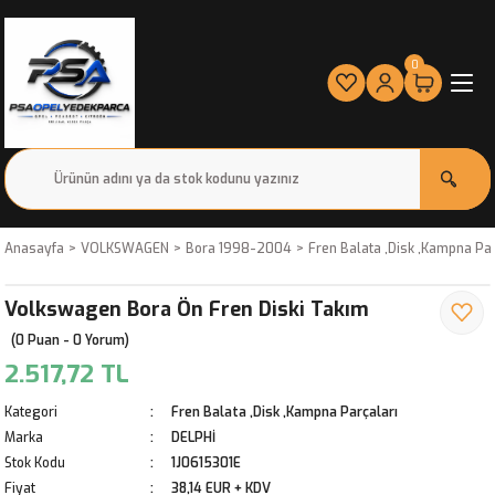
0
Anasayfa
VOLKSWAGEN
Bora 1998-2004
Fren Balata ,Disk ,Kampna Par
Volkswagen Bora Ön Fren Diski Takım
(0 Puan - 0 Yorum)
2.517,72 TL
Kategori
Fren Balata ,Disk ,Kampna Parçaları
Marka
DELPHİ
Stok Kodu
1J0615301E
Fiyat
38,14 EUR + KDV