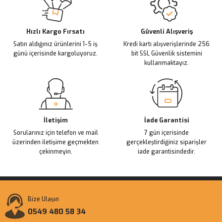
Ürün açıklamasında eksik bilgiler bulunuyor.
Deneyimini Paylaş
Ürün bilgilerinde hatalar bulunuyor.
Ürün fiyatı diğer sitelerden daha pahalı.
Hızlı Kargo Fırsatı
Güvenli Alışveriş
Satın aldığınız ürünlerini 1-5 iş
Kredi kartı alışverişlerinde 256
Bu ürüne benzer farklı alternatifler olmalı.
günü içerisinde kargoluyoruz.
bit SSL Güvenlik sistemini
kullanmaktayız.
Gönder
İletişim
İade Garantisi
Sorularınız için telefon ve mail
7 gün içerisinde
üzerinden iletişime geçmekten
gerçekleştirdiğiniz siparişler
çekinmeyin.
iade garantisindedir.
Bize Ulaşın
0549 480 58 34