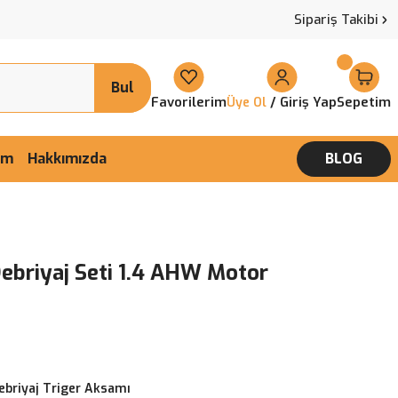
Sipariş Takibi
Bul
Favorilerim
/ Giriş Yap
Sepetim
Üye Ol
şim
Hakkımızda
BLOG
ebriyaj Seti 1.4 AHW Motor
ebriyaj Triger Aksamı