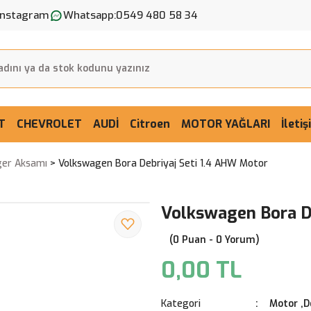
Instagram
Whatsapp:
0549 480 58 34
T
CHEVROLET
AUDİ
Citroen
MOTOR YAĞLARI
İleti
ger Aksamı
Volkswagen Bora Debriyaj Seti 1.4 AHW Motor
Volkswagen Bora D
(0 Puan - 0 Yorum)
0,00 TL
Kategori
Motor ,D