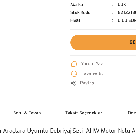
Marka
LUK
Stok Kodu
6212218
Fiyat
0,00 EU
GE
Yorum Yaz
Tavsiye Et
Paylaş
Soru & Cevap
Taksit Seçenekleri
Öner
4 Araçlara Uyumlu Debriyaj Seti AHW Motor Nolu Ara