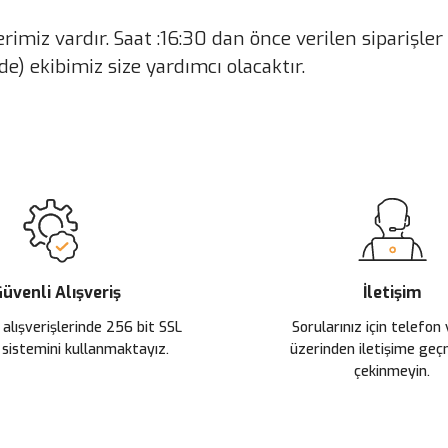
lerimiz vardır. Saat :16:30 dan önce verilen siparişl
e) ekibimiz size yardımcı olacaktır.
 yetersiz gördüğünüz noktaları öneri formunu kullanarak tarafımıza ileteb
Ürün hakkında henüz soru sorulmamış.
Bu ürüne ilk yorumu siz yapın!
Sitemize ilk yorumu siz yapın!
Deneyimini Paylaş
Yorum Yaz
Soru Sor
üvenli Alışveriş
İletişim
 alışverişlerinde 256 bit SSL
Sorularınız için telefon
 sistemini kullanmaktayız.
üzerinden iletişime ge
çekinmeyin.
Gönder