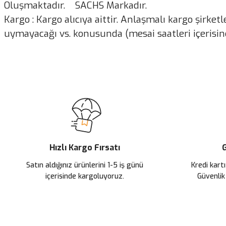
Oluşmaktadır. SACHS Markadır.
Kargo : Kargo alıcıya aittir. Anlaşmalı kargo şirket
uymayacağı vs. konusunda (mesai saatleri içerisind
Bu ürünün fiyat bilgisi, resim, ürün açıklamalarında ve diğer konularda
Görüş ve önerileriniz için teşekkür ederiz.
Ürün resmi kalitesiz, bozuk veya görüntülenemiyor.
Ürün açıklamasında eksik bilgiler bulunuyor.
Ürün bilgilerinde hatalar bulunuyor.
Ürün fiyatı diğer sitelerden daha pahalı.
Hızlı Kargo Fırsatı
G
Bu ürüne benzer farklı alternatifler olmalı.
Satın aldığınız ürünlerini 1-5 iş günü
Kredi kartı
içerisinde kargoluyoruz.
Güvenlik