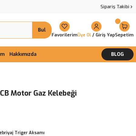
Sipariş Takibi
Bul
Favorilerim
/ Giriş Yap
Sepetim
Üye Ol
şim
Hakkımızda
BLOG
CB Motor Gaz Kelebeği
ebriyaj Triger Aksamı