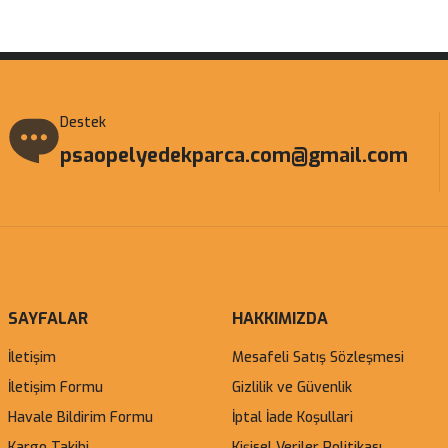
Gönder
Destek
psaopelyedekparca.com@gmail.com
SAYFALAR
HAKKIMIZDA
İletişim
Mesafeli Satış Sözleşmesi
İletişim Formu
Gizlilik ve Güvenlik
Havale Bildirim Formu
İptal İade Koşullari
Kargo Takibi
Kişisel Veriler Politikası