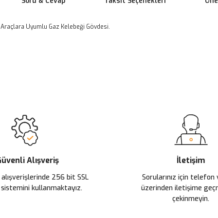
Soru & Cevap
Taksit Seçenekleri
Öner
Araçlara Uyumlu Gaz Kelebeği Gövdesi.
 yetersiz gördüğünüz noktaları öneri formunu kullanarak tarafımıza ileteb
Ürün hakkında henüz soru sorulmamış.
Bu ürüne ilk yorumu siz yapın!
Sitemize ilk yorumu siz yapın!
Deneyimini Paylaş
Yorum Yaz
Soru Sor
üvenli Alışveriş
İletişim
 alışverişlerinde 256 bit SSL
Sorularınız için telefon
 sistemini kullanmaktayız.
üzerinden iletişime ge
çekinmeyin.