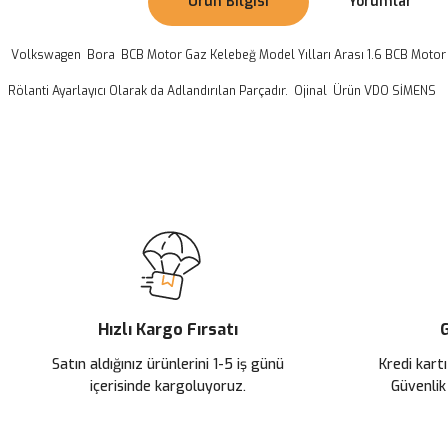
Ürün Bilgisi
Yorumlar
Volkswagen Bora BCB Motor Gaz Kelebeğ Model Yılları Arası 1.6 BCB Motor 
Rölanti Ayarlayıcı Olarak da Adlandırılan Parçadır. Ojinal Ürün VDO SİMENS
Bu ürünün fiyat bilgisi, resim, ürün açıklamalarında ve diğer konularda
Görüş ve önerileriniz için teşekkür ederiz.
Ürün resmi kalitesiz, bozuk veya görüntülenemiyor.
Ürün açıklamasında eksik bilgiler bulunuyor.
Ürün bilgilerinde hatalar bulunuyor.
Ürün fiyatı diğer sitelerden daha pahalı.
Hızlı Kargo Fırsatı
G
Bu ürüne benzer farklı alternatifler olmalı.
Satın aldığınız ürünlerini 1-5 iş günü
Kredi kartı
içerisinde kargoluyoruz.
Güvenlik