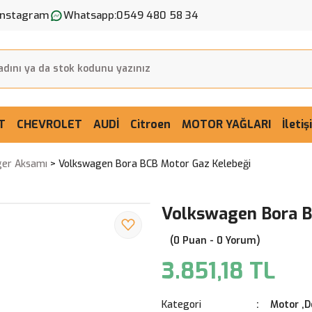
Instagram
Whatsapp:
0549 480 58 34
T
CHEVROLET
AUDİ
Citroen
MOTOR YAĞLARI
İleti
ger Aksamı
Volkswagen Bora BCB Motor Gaz Kelebeği
Volkswagen Bora B
(0 Puan - 0 Yorum)
3.851,18 TL
Kategori
Motor ,D