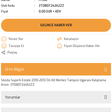
Marka
İTHAL
Stok Kodu
3T0807243A2ZZ
Fiyat
0,00 EUR + KDV
GELINCE HABER VER
Yorum Yaz
Karşılaştır
Tavsiye Et
Fiyatı Düşünce Haber Ver
Paylaş
Ürün Bilgisi
Skoda Superb Estate 2010-2013 Ön Alt Merkez Tampon Izgarası Kalıplama
Krom 3T0807243A2ZZ
Yorumlar