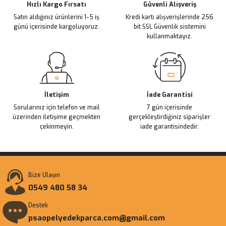
Ürün fiyatı diğer sitelerden daha pahalı.
Hızlı Kargo Fırsatı
Güvenli Alışveriş
Satın aldığınız ürünlerini 1-5 iş
Kredi kartı alışverişlerinde 256
Bu ürüne benzer farklı alternatifler olmalı.
günü içerisinde kargoluyoruz.
bit SSL Güvenlik sistemini
kullanmaktayız.
Gönder
İletişim
İade Garantisi
Sorularınız için telefon ve mail
7 gün içerisinde
üzerinden iletişime geçmekten
gerçekleştirdiğiniz siparişler
çekinmeyin.
iade garantisindedir.
Bize Ulaşın
0549 480 58 34
Destek
psaopelyedekparca.com@gmail.com