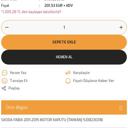
Fiyat
201,53 EUR + KDV
*1.209,28 TL den başlayan taksitlerle!!
SEPETE EKLE
HEMEN AL
Yorum Yaz
Karşılaştır
Tavsiye Et
Fiyatı Düşünce Haber Ver
Paylaş
Ürün Bilgisi
SKODA FABIA 2011-2015 MOTOR KAPUTU (TAIWAN) 5J0823031B