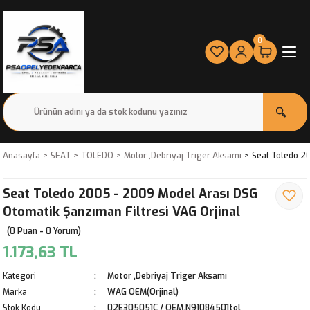
0
Anasayfa
SEAT
TOLEDO
Motor ,Debriyaj Triger Aksamı
Seat Toledo 20
Seat Toledo 2005 - 2009 Model Arası DSG
Otomatik Şanzıman Filtresi VAG Orjinal
(0 Puan - 0 Yorum)
1.173,63 TL
Kategori
Motor ,Debriyaj Triger Aksamı
Marka
WAG OEM(Orjinal)
Stok Kodu
02E305051C / OEM.N91084501tol