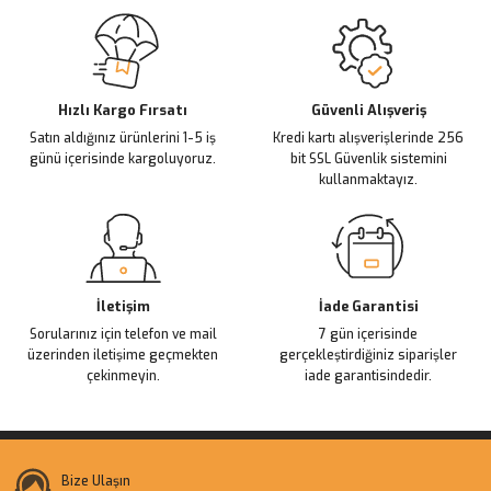
Sitemize ilk yorumu siz yapın!
Ürün resmi kalitesiz, bozuk veya görüntülenemiyor.
Ürün açıklamasında eksik bilgiler bulunuyor.
Deneyimini Paylaş
Ürün bilgilerinde hatalar bulunuyor.
Ürün fiyatı diğer sitelerden daha pahalı.
Hızlı Kargo Fırsatı
Güvenli Alışveriş
Satın aldığınız ürünlerini 1-5 iş
Kredi kartı alışverişlerinde 256
Bu ürüne benzer farklı alternatifler olmalı.
günü içerisinde kargoluyoruz.
bit SSL Güvenlik sistemini
kullanmaktayız.
Gönder
İletişim
İade Garantisi
Sorularınız için telefon ve mail
7 gün içerisinde
üzerinden iletişime geçmekten
gerçekleştirdiğiniz siparişler
çekinmeyin.
iade garantisindedir.
Bize Ulaşın