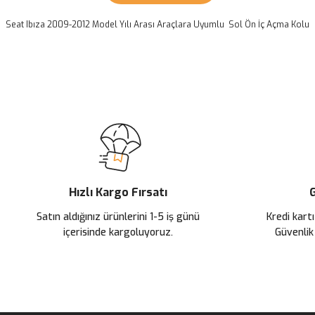
Seat Ibıza 2009-2012 Model Yılı Arası Araçlara Uyumlu Sol Ön İç Açma Kolu
Bu ürünün fiyat bilgisi, resim, ürün açıklamalarında ve diğer konularda
Görüş ve önerileriniz için teşekkür ederiz.
Ürün resmi kalitesiz, bozuk veya görüntülenemiyor.
Ürün açıklamasında eksik bilgiler bulunuyor.
Ürün bilgilerinde hatalar bulunuyor.
Ürün fiyatı diğer sitelerden daha pahalı.
Hızlı Kargo Fırsatı
G
Bu ürüne benzer farklı alternatifler olmalı.
Satın aldığınız ürünlerini 1-5 iş günü
Kredi kartı
içerisinde kargoluyoruz.
Güvenlik