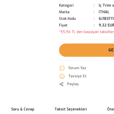
Kategori
İç Trim 
Marka
İTHAL
Stok Kodu
6J18371
Fiyat
9,32 EU
*55,94 TL den başlayan taksitlerl
GE
Yorum Yaz
Tavsiye Et
Paylaş
Soru & Cevap
Taksit Seçenekleri
Öner