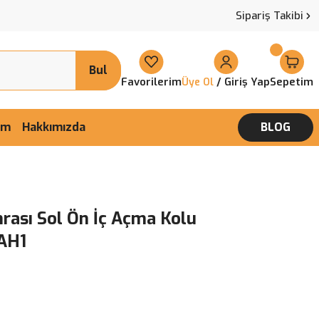
Sipariş Takibi
Bul
Favorilerim
/ Giriş Yap
Sepetim
Üye Ol
şim
Hakkımızda
BLOG
nrası Sol Ön İç Açma Kolu
 AH1