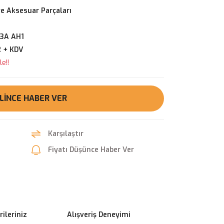
ve Aksesuar Parçaları
13A AH1
R + KDV
e!!
LINCE HABER VER
Karşılaştır
Fiyatı Düşünce Haber Ver
ileriniz
Alışveriş Deneyimi