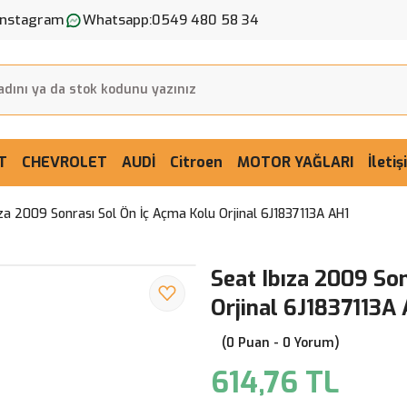
Instagram
Whatsapp:
0549 480 58 34
T
CHEVROLET
AUDİ
Citroen
MOTOR YAĞLARI
İleti
za 2009 Sonrası Sol Ön İç Açma Kolu Orjinal 6J1837113A AH1
Seat Ibıza 2009 So
Orjinal 6J1837113A
(0 Puan - 0 Yorum)
614,76 TL