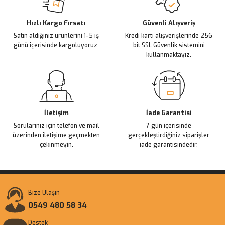
Deneyimini Paylaş
Ürün bilgilerinde hatalar bulunuyor.
Ürün fiyatı diğer sitelerden daha pahalı.
Hızlı Kargo Fırsatı
Güvenli Alışveriş
Satın aldığınız ürünlerini 1-5 iş
Kredi kartı alışverişlerinde 256
Bu ürüne benzer farklı alternatifler olmalı.
günü içerisinde kargoluyoruz.
bit SSL Güvenlik sistemini
kullanmaktayız.
Gönder
İletişim
İade Garantisi
Sorularınız için telefon ve mail
7 gün içerisinde
üzerinden iletişime geçmekten
gerçekleştirdiğiniz siparişler
çekinmeyin.
iade garantisindedir.
Bize Ulaşın
0549 480 58 34
Destek